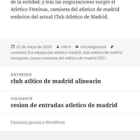
de la entidad, y tras las negociaciones surgió el
Atlético Féminas, camiseta del atletico de madrid
embrión del actual Club Atlético de Madrid.
Publicado
Autor
Categorías
Etiquetas
22 de mayo de 2023
istern
Uncategorized
el
camiseta 3ra equipacion atletico madrid
,
club atlético de madrid
instagram
,
nueva camiseta del atlético de madrid 2021
Navegación
ANTERIOR
de
club atltico de madrid alineacin
Entrada
entradas
anterior:
SIGUIENTE
cesion de entradas atletico de madrid
Entrada
siguiente:
Funciona gracias a WordPress