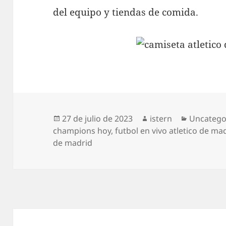
del equipo y tiendas de comida.
Publicado
Autor
Categorí
27 de julio de 2023
istern
Uncatego
el
champions hoy
,
futbol en vivo atletico de ma
de madrid
Navegación