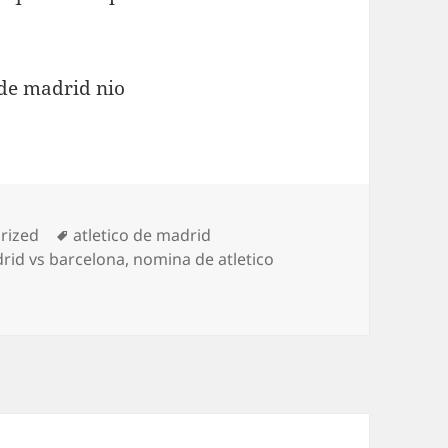
as
Etiquetas
rized
atletico de madrid
drid vs barcelona
,
nomina de atletico