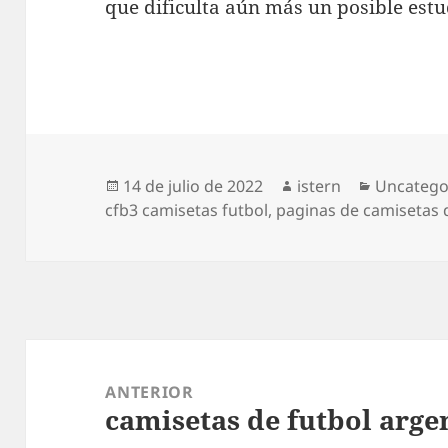
que dificulta aún más un posible estu
Publicado
Autor
Categorí
14 de julio de 2022
istern
Uncatego
el
cfb3 camisetas futbol
,
paginas de camisetas 
Navegación
de
ANTERIOR
camisetas de futbol arge
entradas
Entrada