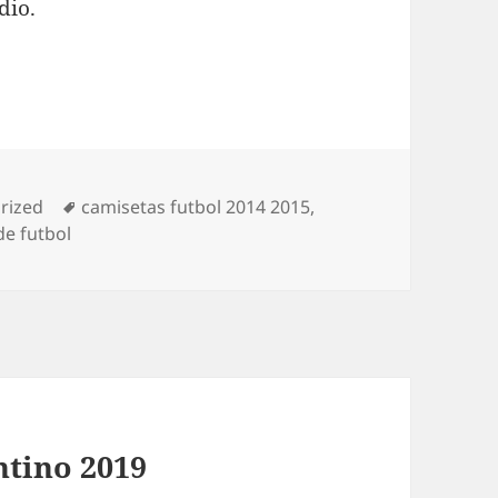
dio.
as
Etiquetas
rized
camisetas futbol 2014 2015
,
de futbol
ntino 2019