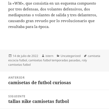
la «WM», que consistía en un esquema compuesto
por tres defensas, dos volantes defensivos, dos
mediapuntas o volantes de salida y tres delanteros,
causando gran revuelo por lo revolucionario que
resultaba para la época.
Publicado
Autor
Categorías
Etiquetas
14 de julio de 2022
istern
Uncategorized
camiseta
el
escocia futbol
,
camisetas futbol temporadas pasadas
,
roly
camisetas futbol
Navegación
ANTERIOR
de
camisetas de futbol curiosas
Entrada
entradas
anterior:
SIGUIENTE
tallas nike camisetas futbol
Entrada
siguiente: