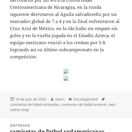
derrotaron por un 4-0 a la Universidad
Centroamericana de Nicaragua, en la ronda
siguiente derrotaron al Águila salvadoreño por un
marcador global de 7 a 4 y en la final enfrentaron al
Cruz Azul de México, en la ida hubo un empate sin
goles y en la vuelta jugada en el Estadio Azteca, el
equipo mexicano venció a los cremas por 1-0,
logrando así su último subcampeonato en la
competición.
Publicado
Autor
Categorías
Etiquetas
14 de julio de 2022
istern
Uncategorized
el
camisetas de futbol animadas
,
camisetas de futbol arsenal
,
nwsl
online shop
Navegación
ANTERIOR
de
camisetas de futbol sudamericanas
Entrada