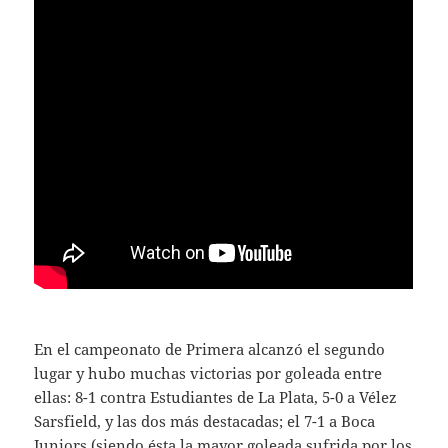
En el campeonato de Primera alcanzó el segundo
lugar y hubo muchas victorias por goleada entre
ellas: 8-1 contra Estudiantes de La Plata, 5-0 a Vélez
Sarsfield, y las dos más destacadas; el 7-1 a Boca
Juniors (siendo ésta la mayor goleada sufrida por los