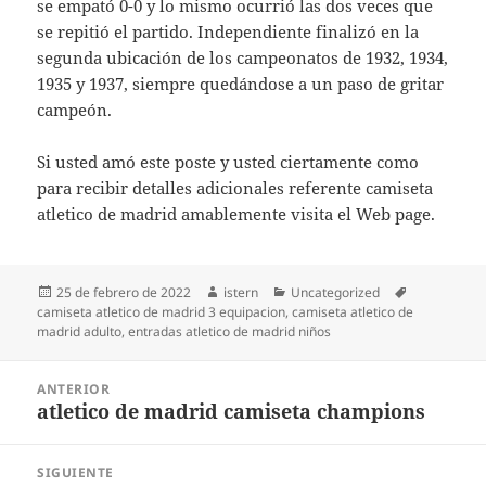
se empató 0-0 y lo mismo ocurrió las dos veces que
se repitió el partido. Independiente finalizó en la
segunda ubicación de los campeonatos de 1932, 1934,
1935 y 1937, siempre quedándose a un paso de gritar
campeón.
Si usted amó este poste y usted ciertamente como
para recibir detalles adicionales referente camiseta
atletico de madrid amablemente visita el Web page.
Publicado
Autor
Categorías
Etiquetas
25 de febrero de 2022
istern
Uncategorized
el
camiseta atletico de madrid 3 equipacion
,
camiseta atletico de
madrid adulto
,
entradas atletico de madrid niños
Navegación
ANTERIOR
de
atletico de madrid camiseta champions
Entrada
entradas
anterior:
SIGUIENTE