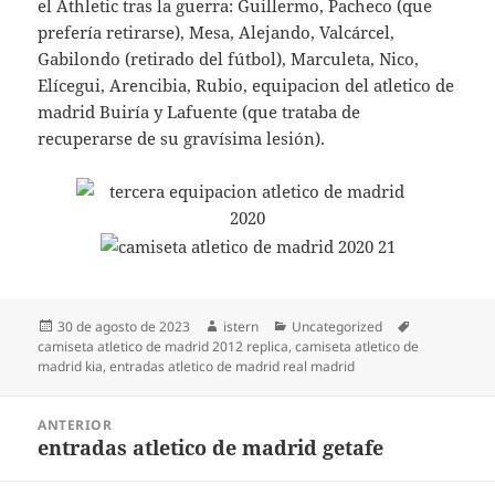
el Athletic tras la guerra: Guillermo, Pacheco (que
prefería retirarse), Mesa, Alejando, Valcárcel,
Gabilondo (retirado del fútbol), Marculeta, Nico,
Elícegui, Arencibia, Rubio, equipacion del atletico de
madrid Buiría y Lafuente (que trataba de
recuperarse de su gravísima lesión).
Publicado
Autor
Categorías
Etiquetas
30 de agosto de 2023
istern
Uncategorized
el
camiseta atletico de madrid 2012 replica
,
camiseta atletico de
madrid kia
,
entradas atletico de madrid real madrid
Navegación
ANTERIOR
de
entradas atletico de madrid getafe
Entrada
entradas
anterior: