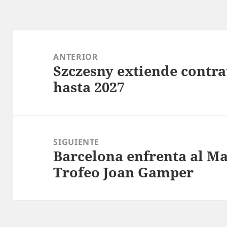
Navegación
de
ANTERIOR
Szczesny extiende contra
entradas
Entrada
hasta 2027
anterior:
SIGUIENTE
Barcelona enfrenta al Ma
Entrada
Trofeo Joan Gamper
siguiente: