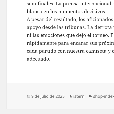
semifinales. La prensa internacional 
blanco en los momentos decisivos.
A pesar del resultado, los aficionad
apoyo desde las tribunas. La derrota 
ni las emociones que dejó el torneo. 
rápidamente para encarar sus próxi
cada partido con nuestra camiseta y di
adecuado.
Publicado
Autor
Categorías
9 de julio de 2025
istern
shop-inde
el