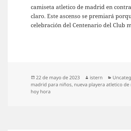
camiseta atletico de madrid en contra
claro. Este ascenso se premiará porqu
celebración del Centenario del Club 
Publicado
Autor
Categor
22 de mayo de 2023
istern
Uncateg
el
madrid para niños
,
nueva playera atletico de
hoy hora