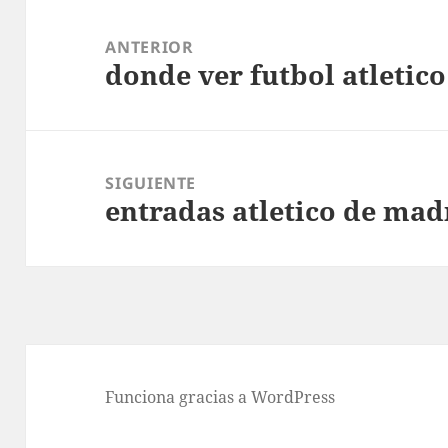
Navegación
de
ANTERIOR
donde ver futbol atletic
entradas
Entrada
anterior:
SIGUIENTE
entradas atletico de madr
Entrada
siguiente:
Funciona gracias a WordPress