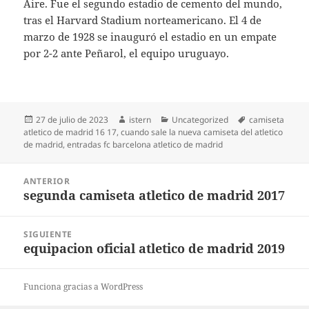
Aire. Fue el segundo estadio de cemento del mundo,
tras el Harvard Stadium norteamericano. El 4 de
marzo de 1928 se inauguró el estadio en un empate
por 2-2 ante Peñarol, el equipo uruguayo.
Publicado
Autor
Categorías
Etiquetas
27 de julio de 2023
istern
Uncategorized
camiseta
el
atletico de madrid 16 17
,
cuando sale la nueva camiseta del atletico
de madrid
,
entradas fc barcelona atletico de madrid
Navegación
ANTERIOR
de
segunda camiseta atletico de madrid 2017
Entrada
entradas
anterior:
SIGUIENTE
equipacion oficial atletico de madrid 2019
Entrada
siguiente:
Funciona gracias a WordPress