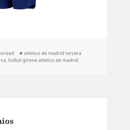
ías
Etiquetas
orized
atletico de madrid tercera
rca
,
futbol girona atletico de madrid
nios