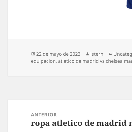
Publicado
Autor
Categor
22 de mayo de 2023
istern
Uncateg
el
equipacion
,
atletico de madrid vs chelsea ma
Navegación
de
ANTERIOR
ropa atletico de madrid 
entradas
Entrada
anterior: