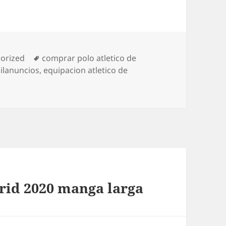
ías
Etiquetas
orized
comprar polo atletico de
milanuncios
,
equipacion atletico de
rid 2020 manga larga