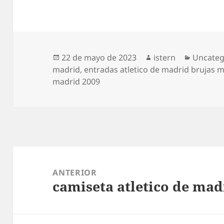
Publicado
Autor
Categor
22 de mayo de 2023
istern
Uncateg
el
madrid
,
entradas atletico de madrid brujas 
madrid 2009
Navegación
de
ANTERIOR
camiseta atletico de mad
entradas
Entrada
anterior: