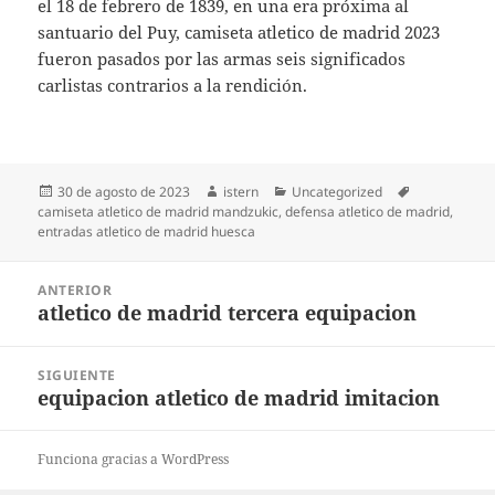
el 18 de febrero de 1839, en una era próxima al
santuario del Puy, camiseta atletico de madrid 2023
fueron pasados por las armas seis significados
carlistas contrarios a la rendición.
Publicado
Autor
Categorías
Etiquetas
30 de agosto de 2023
istern
Uncategorized
el
camiseta atletico de madrid mandzukic
,
defensa atletico de madrid
,
entradas atletico de madrid huesca
Navegación
ANTERIOR
de
atletico de madrid tercera equipacion
Entrada
entradas
anterior:
SIGUIENTE
equipacion atletico de madrid imitacion
Entrada
siguiente:
Funciona gracias a WordPress