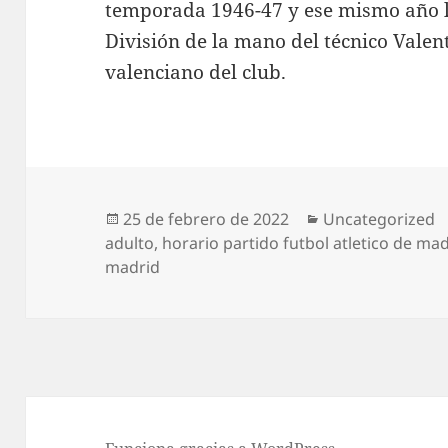
temporada 1946-47 y ese mismo año l
División de la mano del técnico Valent
valenciano del club.
Publicado
Categorías
25 de febrero de 2022
Uncategorized
el
adulto
,
horario partido futbol atletico de ma
madrid