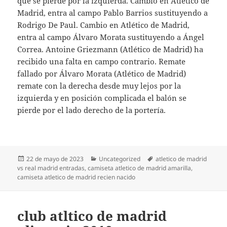
que se pierde por la izquierda. Cambio en Atlético de
Madrid, entra al campo Pablo Barrios sustituyendo a
Rodrigo De Paul. Cambio en Atlético de Madrid,
entra al campo Álvaro Morata sustituyendo a Ángel
Correa. Antoine Griezmann (Atlético de Madrid) ha
recibido una falta en campo contrario. Remate
fallado por Álvaro Morata (Atlético de Madrid)
remate con la derecha desde muy lejos por la
izquierda y en posición complicada el balón se
pierde por el lado derecho de la portería.
Publicado
Categorías
Etiquetas
22 de mayo de 2023
Uncategorized
atletico de madrid
el
vs real madrid entradas
,
camiseta atletico de madrid amarilla
,
camiseta atletico de madrid recien nacido
club atltico de madrid