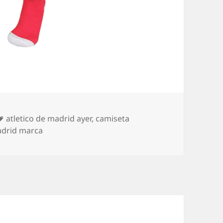
Etiquetas
atletico de madrid ayer
,
camiseta
madrid marca