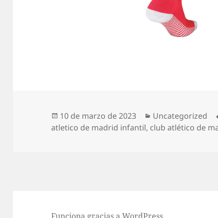
Publicado
Categorías
10 de marzo de 2023
Uncategorized
el
atletico de madrid infantil
,
club atlético de 
Funciona gracias a WordPress