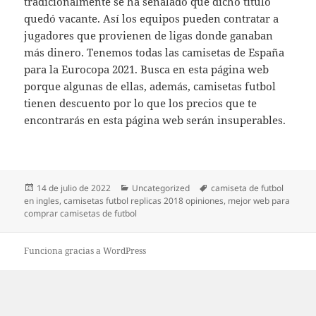
tradicionalmente se ha señalado que dicho título
quedó vacante. Así los equipos pueden contratar a
jugadores que provienen de ligas donde ganaban
más dinero. Tenemos todas las camisetas de España
para la Eurocopa 2021. Busca en esta página web
porque algunas de ellas, además, camisetas futbol
tienen descuento por lo que los precios que te
encontrarás en esta página web serán insuperables.
Publicado
Categorías
Etiquetas
14 de julio de 2022
Uncategorized
camiseta de futbol
el
en ingles
,
camisetas futbol replicas 2018 opiniones
,
mejor web para
comprar camisetas de futbol
Funciona gracias a WordPress