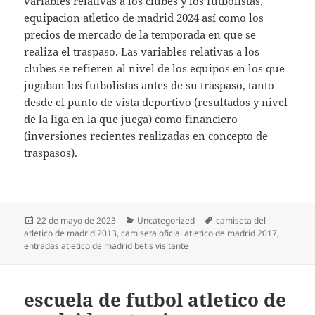
variables relativas a los clubes y los futbolistas,
equipacion atletico de madrid 2024 así como los
precios de mercado de la temporada en que se
realiza el traspaso. Las variables relativas a los
clubes se refieren al nivel de los equipos en los que
jugaban los futbolistas antes de su traspaso, tanto
desde el punto de vista deportivo (resultados y nivel
de la liga en la que juega) como financiero
(inversiones recientes realizadas en concepto de
traspasos).
Publicado
Categorías
Etiquetas
22 de mayo de 2023
Uncategorized
camiseta del
el
atletico de madrid 2013
,
camiseta oficial atletico de madrid 2017
,
entradas atletico de madrid betis visitante
escuela de futbol atletico de