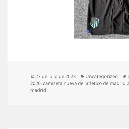
Publicado
Categorías
27 de julio de 2023
Uncategorized
el
2020
,
camiseta nueva del atletico de madrid 
madrid