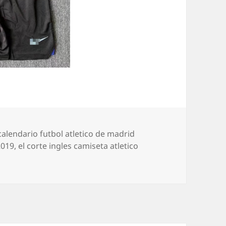
Etiquetas
calendario futbol atletico de madrid
2019
,
el corte ingles camiseta atletico