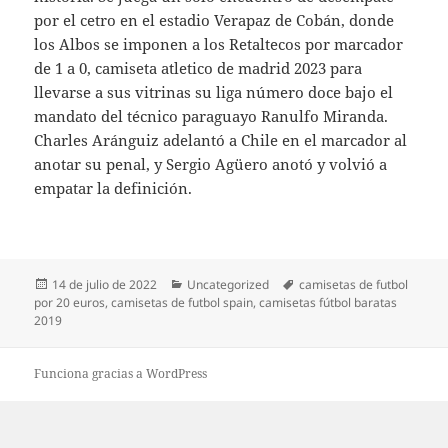
por el cetro en el estadio Verapaz de Cobán, donde
los Albos se imponen a los Retaltecos por marcador
de 1 a 0, camiseta atletico de madrid 2023 para
llevarse a sus vitrinas su liga número doce bajo el
mandato del técnico paraguayo Ranulfo Miranda.
Charles Aránguiz adelantó a Chile en el marcador al
anotar su penal, y Sergio Agüero anotó y volvió a
empatar la definición.
Publicado
Categorías
Etiquetas
14 de julio de 2022
Uncategorized
camisetas de futbol
el
por 20 euros
,
camisetas de futbol spain
,
camisetas fútbol baratas
2019
Funciona gracias a WordPress