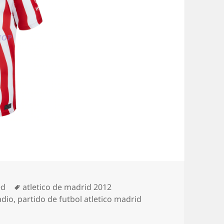
Etiquetas
ed
atletico de madrid 2012
adio
,
partido de futbol atletico madrid