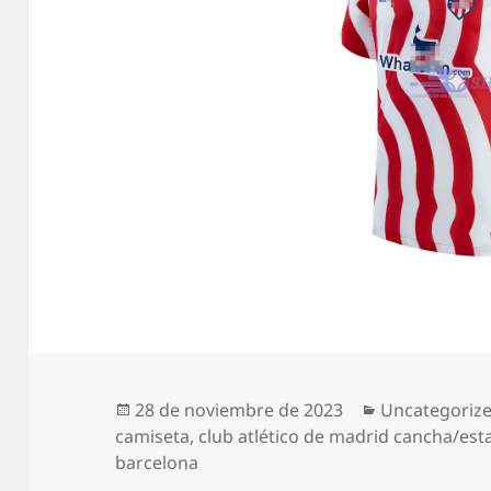
Publicado
Categorías
28 de noviembre de 2023
Uncategoriz
el
camiseta
,
club atlético de madrid cancha/est
barcelona