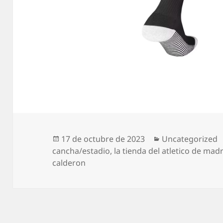
Publicado
Categorías
17 de octubre de 2023
Uncategorized
el
cancha/estadio
,
la tienda del atletico de mad
calderon