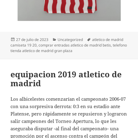
Publicado
Categorías
Etiquetas
27 de julio de 2023
Uncategorized
atletico de madrid
el
camiseta 19 20
,
comprar entradas atletico de madrid betis
,
telefono
tienda atletico de madrid gran plaza
equipacion 2019 atletico de
madrid
Los albicelestes comenzarían el campeonato 2006-07
con una sorpresiva derrota: 0:3 en su estadio ante
Platense, pero rápidamente se repusieron y lograron
salir campeones del Torneo Apertura, lo que les
aseguraba disputar -al final del campeonato- una
promoción por el ascenso contra el campeón del