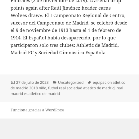
Emirates (2 de noviembre de 2019). «Arsenal drop
points again after Raúl Jiménez header earns
Wolves draw». El I Campeonato Regional de Centro,
sucesor del Campeonato de Madrid, se celebró desde
el 9 de noviembre de 1913 hasta el 1 de febrero de
1914. El Español había desaparecido, por lo que
participaron solo tres clubes: Athletic de Madrid,
Madrid FC y Sociedad Gimnástica Española.
Publicado
Categorías
Etiquetas
27 de julio de 2023
Uncategorized
equipacion atletico
el
de madrid 2018 niño
,
futbol real sociedad atletico de madrid
,
real
madrid vs atletico de madrid
Funciona gracias a WordPress