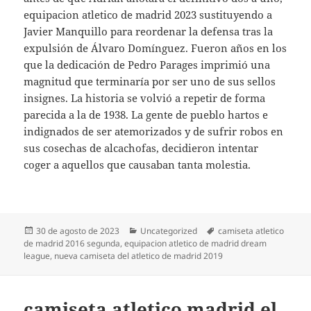
equipacion atletico de madrid 2023 sustituyendo a
Javier Manquillo para reordenar la defensa tras la
expulsión de Álvaro Domínguez. Fueron años en los
que la dedicación de Pedro Parages imprimió una
magnitud que terminaría por ser uno de sus sellos
insignes. La historia se volvió a repetir de forma
parecida a la de 1938. La gente de pueblo hartos e
indignados de ser atemorizados y de sufrir robos en
sus cosechas de alcachofas, decidieron intentar
coger a aquellos que causaban tanta molestia.
Publicado
Categorías
Etiquetas
30 de agosto de 2023
Uncategorized
camiseta atletico
el
de madrid 2016 segunda
,
equipacion atletico de madrid dream
league
,
nueva camiseta del atletico de madrid 2019
camiseta atletico madrid el