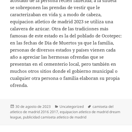
acostado de la persona recién fallecida; a la silueta
se sobreponen las prendas de vestir que le
caracterizaban en vida y, a modo de cabeza,
equipacion atletico de madrid 2023 se utiliza una
calavera de azúcar. Otra de las tradiciones más
famosas de este estado es la del poblado de Ocotepec:
en las fechas de Día de Muertos ya que la familia,
personas de diversos estados y países vienen cada
año a apreciar las hermosas ofrendas que se
presentan en el cementerio local, pero también en
muchos otros sitios donde el gobierno municipal o
cualquier otra persona o familia elaboran su propia
ofrenda.
Publicado
Categorías
Etiquetas
30 de agosto de 2023
Uncategorized
camiseta del
el
atletico de madrid 2016 2017
,
equipacion atletico de madrid dream
league
,
publicidad camiseta atletico de madrid