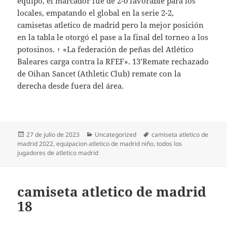
equipo, el marcador fue de 2-0 favorable para los
locales, empatando el global en la serie 2-2,
camisetas atletico de madrid pero la mejor posición
en la tabla le otorgó el pase a la final del torneo a los
potosinos. ↑ «La federación de peñas del Atlético
Baleares carga contra la RFEF». 13’Remate rechazado
de Oihan Sancet (Athletic Club) remate con la
derecha desde fuera del área.
Publicado
Categorías
Etiquetas
27 de julio de 2023
Uncategorized
camiseta atletico de
el
madrid 2022
,
equipacion atletico de madrid niño
,
todos los
jugadores de atletico madrid
camiseta atletico de madrid
18