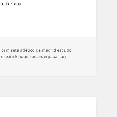
jó dudas».
Etiquetas
camiseta atletico de madrid escudo
a dream league soccer
,
equipacion