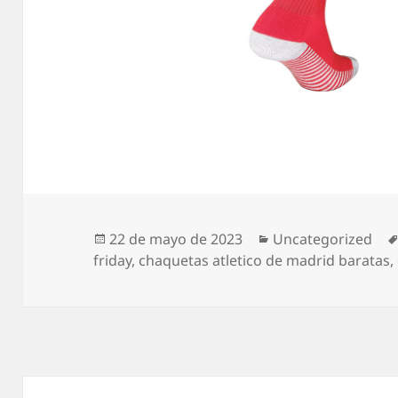
Publicado
Categorías
22 de mayo de 2023
Uncategorized
el
friday
,
chaquetas atletico de madrid baratas
,