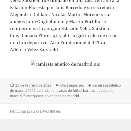
Vélez Sarsfield fue fundado en una casa cercana a la
Estación Floresta por Luis Barredo y su secretario
Alejandro Doldaín. Nicolás Martín Moreno y sus
amigos Julio Guglielmone y Martín Portillo se
reunieron en la antigua Estación Vélez Sarsfield
(hoy llamada Floresta), y allí surgió la idea de crear
un club deportivo. Acta Fundacional del Club
Atlético Vélez Sarsfield.
Publicado
Categorías
Etiquetas
25 de febrero de 2023
Uncategorized
camiseta atletico
el
de madrid 2020 tailandia
,
entradas de futbol baratas atletico de
madrid
,
foto equipacion atletico de madrid
Funciona gracias a WordPress