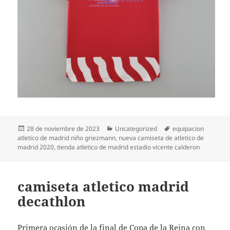
Publicado
Categorías
Etiquetas
28 de noviembre de 2023
Uncategorized
equipacion
el
atletico de madrid niño griezmann
,
nueva camiseta de atletico de
madrid 2020
,
tienda atletico de madrid estadio vicente calderon
camiseta atletico madrid
decathlon
Primera ocasión de la final de Copa de la Reina con