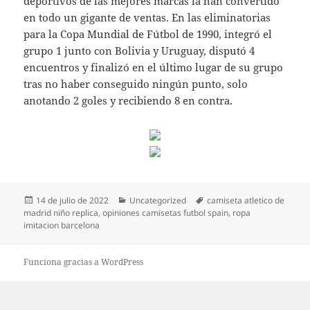
deportivos de las mejores marcas la han convertido
en todo un gigante de ventas. En las eliminatorias
para la Copa Mundial de Fútbol de 1990, integró el
grupo 1 junto con Bolivia y Uruguay, disputó 4
encuentros y finalizó en el último lugar de su grupo
tras no haber conseguido ningún punto, solo
anotando 2 goles y recibiendo 8 en contra.
Publicado
Categorías
Etiquetas
14 de julio de 2022
Uncategorized
camiseta atletico de
el
madrid niño replica
,
opiniones camisetas futbol spain
,
ropa
imitacion barcelona
Funciona gracias a WordPress