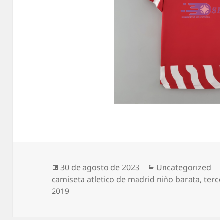
Publicado
Categorías
30 de agosto de 2023
Uncategorized
el
camiseta atletico de madrid niño barata
,
terc
2019