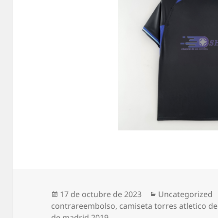
Publicado
Categorías
17 de octubre de 2023
Uncategorized
el
contrareembolso
,
camiseta torres atletico d
de madrid 2019