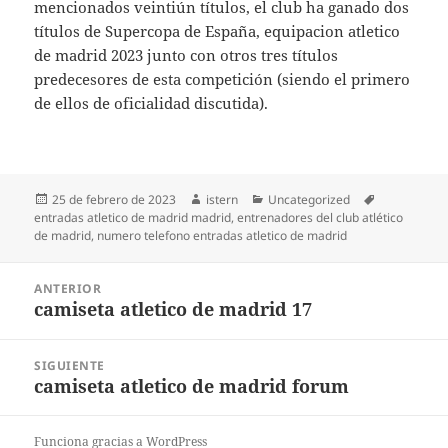
mencionados veintiún títulos, el club ha ganado dos
títulos de Supercopa de España, equipacion atletico
de madrid 2023 junto con otros tres títulos
predecesores de esta competición (siendo el primero
de ellos de oficialidad discutida).
Publicado
Autor
Categorías
Etiquetas
25 de febrero de 2023
istern
Uncategorized
el
entradas atletico de madrid madrid
,
entrenadores del club atlético
de madrid
,
numero telefono entradas atletico de madrid
Navegación
ANTERIOR
de
camiseta atletico de madrid 17
Entrada
entradas
anterior:
SIGUIENTE
camiseta atletico de madrid forum
Entrada
siguiente:
Funciona gracias a WordPress