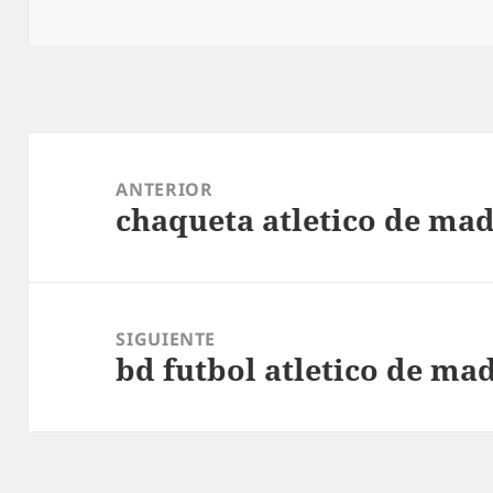
Navegación
de
ANTERIOR
chaqueta atletico de mad
entradas
Entrada
anterior:
SIGUIENTE
bd futbol atletico de ma
Entrada
siguiente: