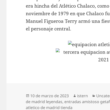
era hincha del Atlético Chalaco, com
noviembre de 1979 en que Chalaco f
Manuel Figueroa Terry armó una fiesta
el personaje central.
Publicado
Autor
Catego
10 de marzo de 2023
istern
Uncate
el
de madrid leyendas
,
entradas amistoso getaf
atletico de madrid tienda