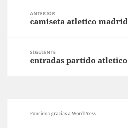
Navegación
de
ANTERIOR
camiseta atletico madrid 
entradas
Entrada
anterior:
SIGUIENTE
entradas partido atletic
Entrada
siguiente:
Funciona gracias a WordPress