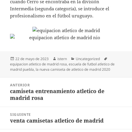
cuando Cerro se encontraba en la división
Intermedia (segunda categoría), se introduce el
profesionalismo en el fútbol uruguayo.
Publicado
Autor
Categorías
Etiquetas
22 de mayo de 2023
istern
Uncategorized
el
equipacion atletico de madrid rosa
,
escuela de futbol atletico de
madrid puebla
,
la nueva camiseta de atletico de madrid 2020
Navegación
ANTERIOR
de
camiseta entrenamiento atletico de
Entrada
entradas
madrid rosa
anterior:
SIGUIENTE
venta camisetas atletico de madrid
Entrada
siguiente: