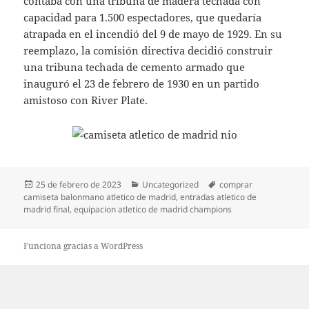
contaba con una tribuna de madera techada con
capacidad para 1.500 espectadores, que quedaría
atrapada en el incendió del 9 de mayo de 1929. En su
reemplazo, la comisión directiva decidió construir
una tribuna techada de cemento armado que
inauguró el 23 de febrero de 1930 en un partido
amistoso con River Plate.
Publicado
Categorías
Etiquetas
25 de febrero de 2023
Uncategorized
comprar
el
camiseta balonmano atletico de madrid
,
entradas atletico de
madrid final
,
equipacion atletico de madrid champions
Funciona gracias a WordPress