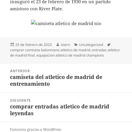
inauguró el 23 de febrero de 1930 en un partido
amistoso con River Plate.
Publicado
Autor
Categorías
Etiquetas
25 de febrero de 2023
istern
Uncategorized
el
comprar camiseta balonmano atletico de madrid
,
entradas atletico
de madrid final
,
equipacion atletico de madrid champions
Navegación
ANTERIOR
de
camiseta del atletico de madrid de
Entrada
entradas
entrenamiento
anterior:
SIGUIENTE
comprar entradas atletico de madrid
Entrada
leyendas
siguiente:
Funciona gracias a WordPress