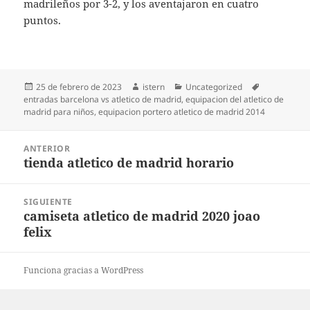
madrileños por 3-2, y los aventajaron en cuatro
puntos.
Publicado
Autor
Categorías
Etiquetas
25 de febrero de 2023
istern
Uncategorized
el
entradas barcelona vs atletico de madrid
,
equipacion del atletico de
madrid para niños
,
equipacion portero atletico de madrid 2014
Navegación
ANTERIOR
de
tienda atletico de madrid horario
Entrada
entradas
anterior:
SIGUIENTE
camiseta atletico de madrid 2020 joao
Entrada
felix
siguiente:
Funciona gracias a WordPress