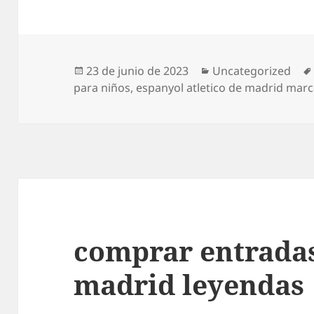
Publicado
Categorías
23 de junio de 2023
Uncategorized
el
para niños
,
espanyol atletico de madrid mar
comprar entradas
madrid leyendas