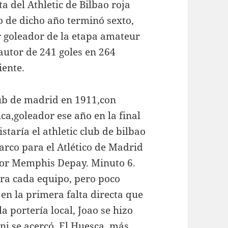
 del Athletic de Bilbao roja
o de dicho año terminó sexto,
or goleador de la etapa amateur
autor de 241 goles en 264
iente.
lub de madrid en 1911,con
ca,goleador ese año en la final
aría el athletic club de bilbao
 arco para el Atlético de Madrid
 por Memphis Depay. Minuto 6.
ara cada equipo, pero poco
 en la primera falta directa que
a portería local, Joao se hizo
 ni se acercó. El Huesca, más