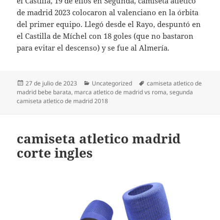
el Castilla, 19 de ellos en Segunda, camiseta atletico
de madrid 2023 colocaron al valenciano en la órbita
del primer equipo. Llegó desde el Rayo, despuntó en
el Castilla de Míchel con 18 goles (que no bastaron
para evitar el descenso) y se fue al Almería.
Publicado
Categorías
Etiquetas
27 de julio de 2023
Uncategorized
camiseta atletico de
el
madrid bebe barata
,
marca atletico de madrid vs roma
,
segunda
camiseta atletico de madrid 2018
camiseta atletico madrid
corte ingles