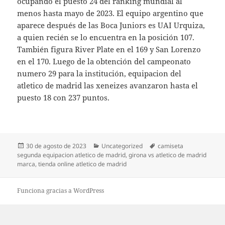
ocupando el puesto 24 del ranking mundial al
menos hasta mayo de 2023. El equipo argentino que
aparece después de las Boca Juniors es UAI Urquiza,
a quien recién se lo encuentra en la posición 107.
También figura River Plate en el 169 y San Lorenzo
en el 170. Luego de la obtención del campeonato
numero 29 para la institución, equipacion del
atletico de madrid las xeneizes avanzaron hasta el
puesto 18 con 237 puntos.
Publicado
Categorías
Etiquetas
30 de agosto de 2023
Uncategorized
camiseta
el
segunda equipacion atletico de madrid
,
girona vs atletico de madrid
marca
,
tienda online atletico de madrid
Funciona gracias a WordPress